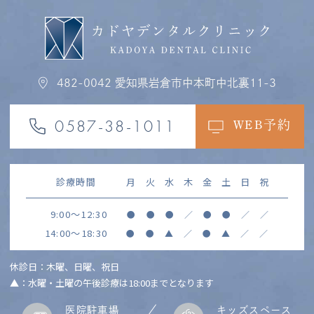
482-0042
愛知県岩倉市中本町中北裏11-3
0587-38-1011
WEB予約
診療時間
月
火
水
木
金
土
日
祝
9:00～12:30
●
●
●
／
●
●
／
／
14:00～18:30
●
●
▲
／
●
▲
／
／
休診日：木曜、日曜、祝日
▲：水曜・土曜の午後診療は18:00までとなります
医院駐車場
キッズスペース