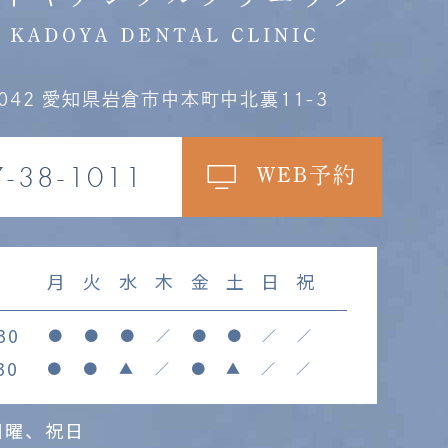
0042
愛知県岩倉市中本町中北裏11-3
7-38-1011
WEB予約
間
月
火
水
木
金
土
日
祝
30
●
●
●
／
●
●
／
／
30
●
●
▲
／
●
▲
／
／
日曜、祝日