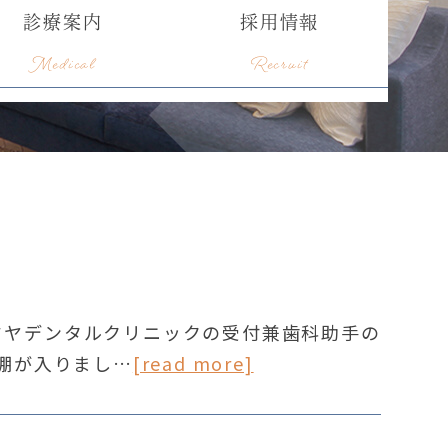
診療案内
採用情報
Medical
Recruit
ドヤデンタルクリニックの受付兼歯科助手の
棚が入りまし…
[read more]