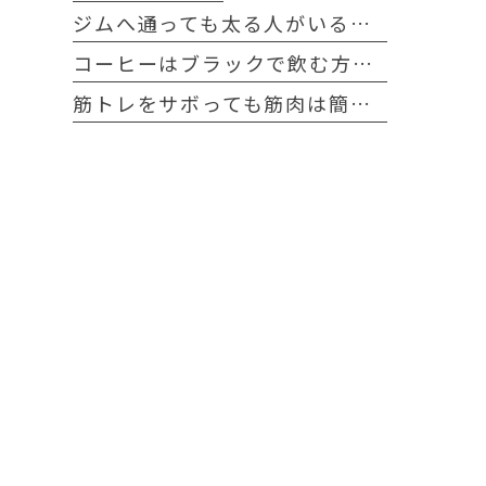
ジムへ通っても太る人がいる事実！
コーヒーはブラックで飲む方が良い理由は？
筋トレをサボっても筋肉は簡単に落ちない！？