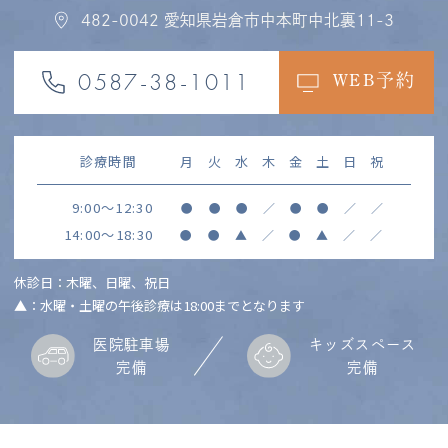
482-0042
愛知県岩倉市中本町中北裏11-3
0587-38-1011
WEB予約
診療時間
月
火
水
木
金
土
日
祝
9:00～12:30
●
●
●
／
●
●
／
／
14:00～18:30
●
●
▲
／
●
▲
／
／
休診日：木曜、日曜、祝日
▲：水曜・土曜の午後診療は18:00までとなります
医院駐車場
キッズスペース
完備
完備