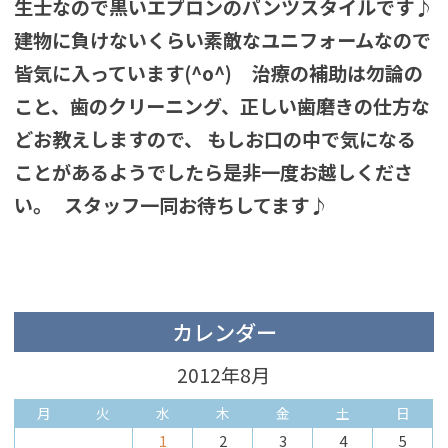
生士なので黒いエプロンのパンツスタイルです♪
建物に負けないくらい素敵なユニフォームなので
皆気に入っています(^o^)
治療の補助は勿論の
こと、歯のクリーニング、正しい歯磨きの仕方な
どお教えしますので、
もしお口の中で気になる
ことがあるようでしたら是非一度お越しくださ
い。
スタッフ一同お待ちしてます♪
カレンダー
2012年8月
月
火
水
木
金
土
日
1
2
3
4
5