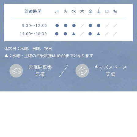
診療時間
月
火
水
木
金
土
日
祝
9:00～12:30
●
●
●
／
●
●
／
／
14:00～18:30
●
●
▲
／
●
▲
／
／
休診日：木曜、日曜、祝日
▲：水曜・土曜の午後診療は18:00までとなります
医院駐車場
キッズスペース
完備
完備