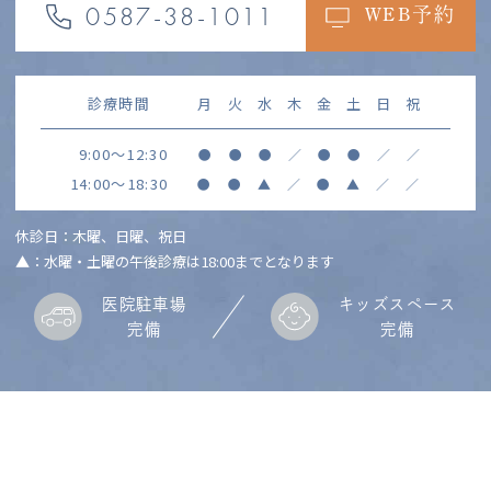
0587-38-1011
WEB予約
診療時間
月
火
水
木
金
土
日
祝
9:00～12:30
●
●
●
／
●
●
／
／
14:00～18:30
●
●
▲
／
●
▲
／
／
休診日：木曜、日曜、祝日
▲：水曜・土曜の午後診療は18:00までとなります
医院駐車場
キッズスペース
完備
完備