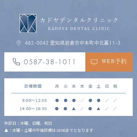
482-0042
愛知県岩倉市中本町中北裏11-3
0587-38-1011
WEB予約
診療時間
月
火
水
木
金
土
日
祝
9:00～12:30
●
●
●
／
●
●
／
／
14:00～18:30
●
●
▲
／
●
▲
／
／
休診日：木曜、日曜、祝日
▲：水曜・土曜の午後診療は18:00までとなります