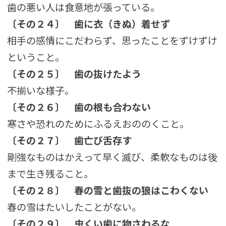
歯の悪い人は食意地が張っている。
〔その２４〕
歯に衣（きぬ）着せず
相手の感情にこだわらず、思ったことをずけずけ
ということ。
〔その２５〕
歯の抜けたよう
不揃いな様子。
〔その２６〕
歯の根も合わない
寒さや恐れのためにふるえおののくこと。
〔その２７〕
歯亡び舌存す
剛強なものはかえって早く滅び、柔軟なものは後
まで生き残ること。
〔その２８〕
春の雪と歯抜の狼はこわくない
春の雪はたいしたことがない。
〔その２９〕
虫くい歯に物さわるな