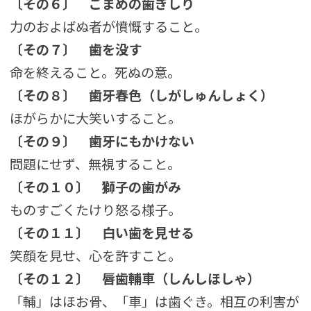
〔その６〕
ごまめの歯ぎしり
力のおよばぬ者が憤慨すること。
〔その７〕
歯を没す
命を終えること。死ぬの意。
〔その８〕
歯牙春色（しがしゅんしょく）
ほがらかに大笑いすること。
〔その９〕
歯牙にもかけない
問題にせず、無視すること。
〔その１０〕
獅子の歯がみ
ものすごくたけり怒る様子。
〔その１１〕
白い歯を見せる
笑顔を見せ、心を許すこと。
〔その１２〕
唇歯輔車（しんしほしゃ）
「輔」はほお骨、「車」は歯ぐき。相互の利害が